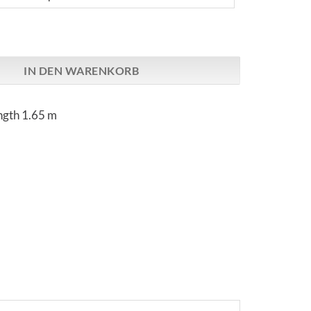
finity | Ground Cable Menge
IN DEN WARENKORB
ngth 1.65 m