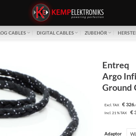
OG CABLES
DIGITAL CABLES
ZUBEHÖR
HERSTE
Entreq
Argo Inf
Ground 
€
326.
Excl. TAX
€
3
Incl.
21 %
TAX
Adaptor