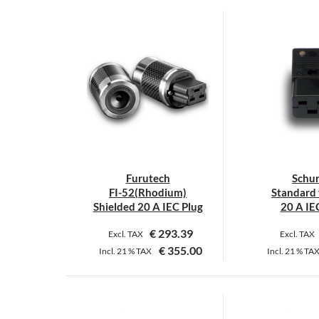
P
w
m
V
a
D
O
k
a
d
Furutech
Schur
P
FI-52(Rhodium)
Standard 
g
Shielded 20 A IEC Plug
20 A IE
w
€
293.39
Excl. TAX
Excl. TAX
€
355.00
Incl.
21 %
TAX
Incl.
21 %
TA