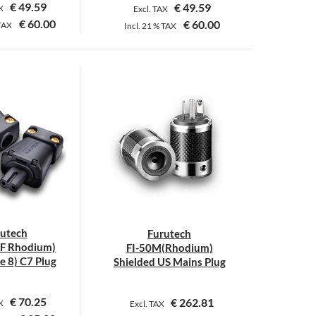
€
49.59
€
49.59
AX
Excl. TAX
€
60.00
€
60.00
TAX
Incl.
21 %
TAX
Dieses
Produkt
weist
mehrere
Varianten
auf.
Die
Optionen
können
auf
der
utech
Furutech
Produktseite
F Rhodium)
FI-50M(Rhodium)
gewählt
re 8) C7 Plug
Shielded US Mains Plug
werden
€
70.25
€
262.81
AX
Excl. TAX