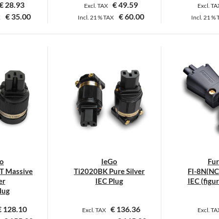
€
28.93
€
49.59
Excl. TAX
Excl. T
€
35.00
€
60.00
X
Incl.
21 %
TAX
Incl.
21 %
ieses
Dieses
rodukt
Produkt
eist
weist
ehrere
mehrere
arianten
Varianten
uf.
auf.
ie
Die
ptionen
Optionen
önnen
können
uf
auf
er
der
o
IeGo
Fur
roduktseite
Produktseite
T Massive
Ti2020BK Pure Silver
FI-8N(NC
ewählt
gewählt
er
IEC Plug
IEC (figu
erden
werden
lug
€
128.10
€
136.36
Excl. TAX
Excl. T