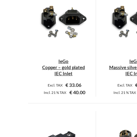
IeGo
IeG
Copper – gold plated
Massive silve
IEC Inlet
IEC I
€
33.06
Excl. TAX
Excl. TAX
€
40.00
Incl.
21 %
TAX
Incl.
21 %
TAX