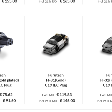
€
155.00
€
165.00
Incl.
21 %
TAX
Incl.
21 %
ieses
rodukt
eist
ehrere
arianten
uf.
ie
ptionen
önnen
uf
er
ech
Furutech
Fur
roduktseite
gold plated)
FI-31(Gold)
FI-32(
ewählt
EC Plug
C19 IEC Plug
C19 
erden
€
75.62
€
119.83
Excl. TAX
Excl. TA
€
91.50
€
145.00
X
Incl.
21 %
TAX
Incl.
21 %
T
ieses