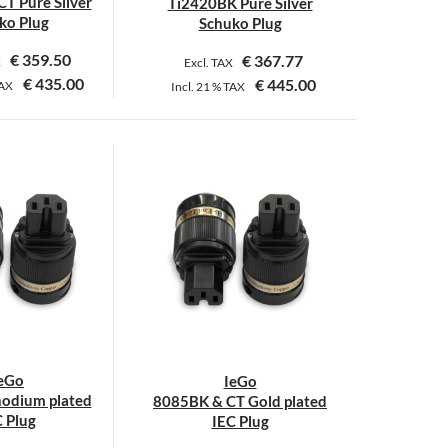
T Pure Silver
Ti2420BK Pure Silver
gewählt
ko Plug
Schuko Plug
werden
€
359.50
€
367.77
X
Excl. TAX
€
435.00
€
445.00
AX
Incl.
21 %
TAX
Dieses
Produkt
weist
mehrere
Varianten
auf.
Die
Optionen
können
auf
der
eGo
IeGo
Produktseite
odium plated
8085BK & CT Gold plated
gewählt
C Plug
IEC Plug
werden