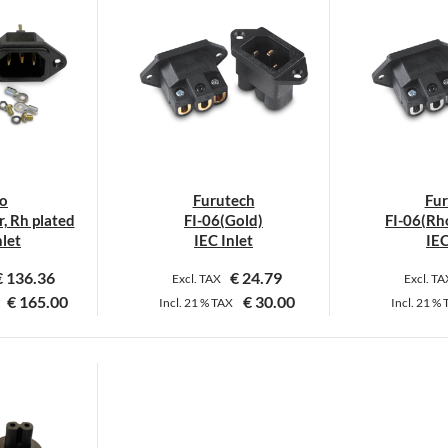
o
Furutech
Fur
r, Rh plated
FI-06(Gold)
FI-06(Rh
nlet
IEC Inlet
IEC
€
136.36
€
24.79
Excl. TAX
Excl. T
€
165.00
€
30.00
Incl.
21 %
TAX
Incl.
21 %