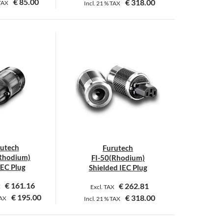
€
85.00
€
318.00
TAX
Incl.
21 %
TAX
utech
Furutech
Rhodium)
FI-50(Rhodium)
IEC Plug
Shielded IEC Plug
€
161.16
€
262.81
X
Excl. TAX
€
195.00
€
318.00
AX
Incl.
21 %
TAX