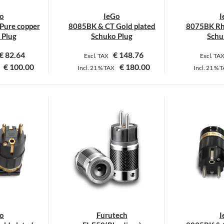
o
IeGo
I
Pure copper
8085BK & CT Gold plated
8075BK Rh
 Plug
Schuko Plug
Schu
€
82.64
€
148.76
Excl. TAX
Excl. TA
€
100.00
€
180.00
Incl.
21 %
TAX
Incl.
21 %
T
ieses
Dieses
rodukt
Produkt
eist
weist
ehrere
mehrere
arianten
Varianten
uf.
auf.
ie
Die
ptionen
Optionen
önnen
können
uf
auf
er
der
o
Furutech
I
roduktseite
Produktseite