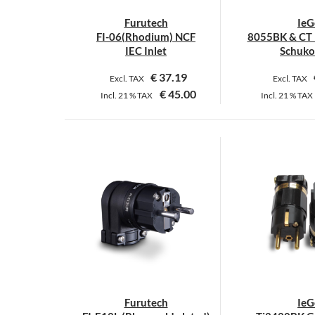
Furutech
IeG
FI-06(Rhodium) NCF
8055BK & CT 
IEC Inlet
Schuko
€
37.19
Excl. TAX
Excl. TAX
€
45.00
Incl.
21 %
TAX
Incl.
21 %
TAX
D
P
w
m
V
a
D
O
k
a
d
Furutech
IeG
P