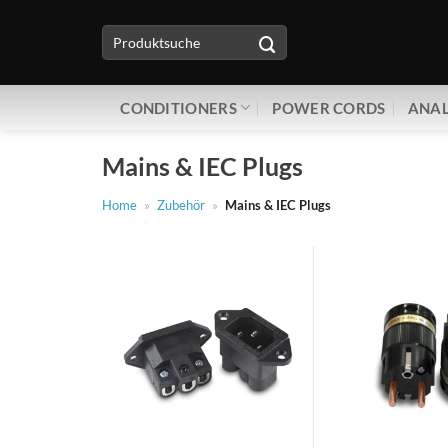
Zum
Suche
Inhalt
nach:
springen
CONDITIONERS
POWER CORDS
ANAL
Mains & IEC Plugs
Home
»
Zubehör
»
Mains & IEC Plugs