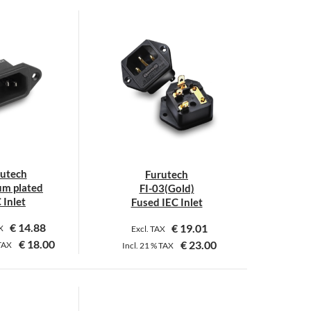
utech
Furutech
m plated
FI-03(Gold)
 Inlet
Fused IEC Inlet
€
14.88
€
19.01
AX
Excl. TAX
€
18.00
€
23.00
TAX
Incl.
21 %
TAX