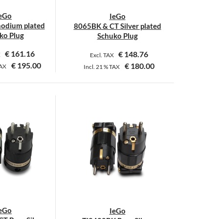
eGo
IeGo
odium plated
8065BK & CT Silver plated
ko Plug
Schuko Plug
€
161.16
€
148.76
X
Excl. TAX
€
195.00
€
180.00
AX
Incl.
21 %
TAX
Dieses
Produkt
weist
mehrere
Varianten
auf.
Die
Optionen
können
auf
der
eGo
IeGo
Produktseite