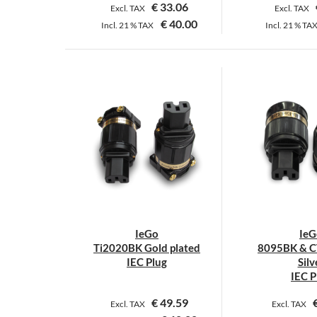
€
33.06
Excl. TAX
Excl. TAX
€
40.00
Incl.
21 %
TAX
Incl.
21 %
TA
D
P
w
m
V
a
D
O
k
a
d
IeGo
IeG
P
Ti2020BK Gold plated
8095BK & C
g
IEC Plug
Silv
w
IEC P
€
49.59
Excl. TAX
Excl. TAX