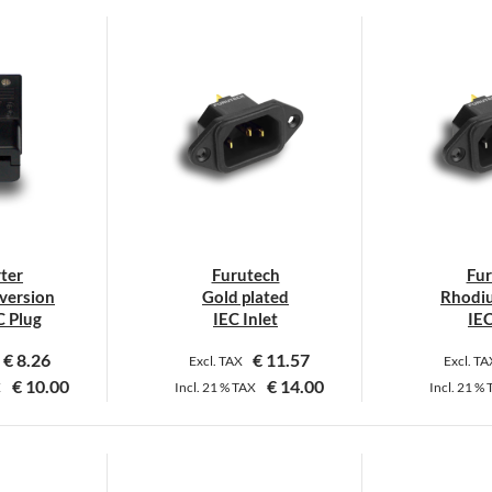
rodukt
eist
ehrere
arianten
uf.
ie
ptionen
önnen
uf
er
ter
Furutech
Fur
roduktseite
version
Gold plated
Rhodiu
ewählt
C Plug
IEC Inlet
IEC
erden
€
8.26
€
11.57
Excl. TAX
Excl. T
€
10.00
€
14.00
X
Incl.
21 %
TAX
Incl.
21 %