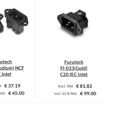
utech
Furutech
odium) NCF
FI-033(Gold)
 Inlet
C20 IEC Inlet
€
37.19
€
81.82
AX
Excl. TAX
€
45.00
€
99.00
TAX
Incl.
21 %
TAX