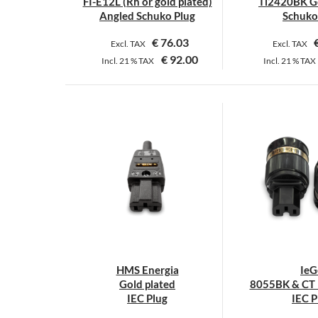
FI-E12L (Rh or gold plated)
Ti2420BK Go
g
Angled Schuko Plug
Schuko
w
€
76.03
Excl. TAX
Excl. TAX
€
92.00
Incl.
21 %
TAX
Incl.
21 %
TAX
Dieses
Produkt
weist
mehrere
Varianten
auf.
Die
Optionen
können
auf
der
HMS Energia
IeG
Produktseite
Gold plated
8055BK & CT 
gewählt
IEC Plug
IEC P
werden