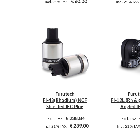
€
60.00
Incl.
21 %
TAX
Incl.
21 %
TAX
D
P
w
m
V
a
D
O
k
a
d
Furutech
Furut
P
FI-48(Rhodium) NCF
FI-12L (Rh & 
g
Shielded IEC Plug
Angled I
w
€
238.84
Excl. TAX
Excl. TAX
€
289.00
Incl.
21 %
TAX
Incl.
21 %
TA
D