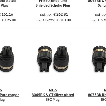
ld plated
FI-E50(Rhodium)
8095BK & C
ewählt
gewählt
 Plug
Shielded Schuko Plug
Schu
erden
werden
€
161.16
€
262.81
Excl. TAX
Excl. TA
€
195.00
€
318.00
Incl.
21 %
TAX
Incl.
21 %
T
o
IeGo
I
Pure copper
8065BK & CT Silver plated
8075BK Rh
lug
IEC Plug
IE