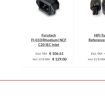
Furutech
HiFi-T
FI-033(Rhodium) NCF
Reference
C20 IEC Inlet
€
106.61
Excl. TAX
Excl. TAX
€
129.00
Incl.
21 %
TAX
Incl.
21 %
TA