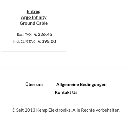
Entreq
Argo Infinity
Ground Cable
€
326.45
Excl. TAX
€
395.00
Incl.
21 %
TAX
Dieses
Produkt
weist
mehrere
Varianten
Über uns
Allgemeine Bedingungen
auf.
Kontakt Us
Die
Optionen
können
© Seit 2013 Kemp Elektroniks. Alle Rechte vorbehalten.
auf
der
Produktseite