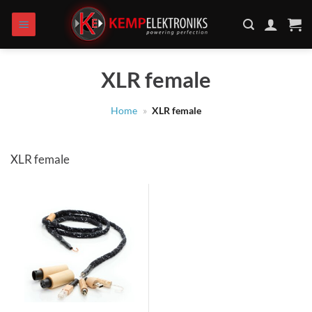
Zum
Inhalt
springen
XLR female
Home
»
XLR female
XLR female