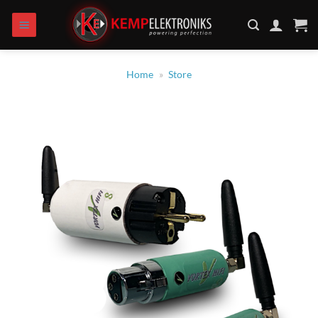
Zum
Inhalt
springen
Home
»
Store