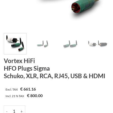
Vortex HiFi
HFO Plugs Sigma
Schuko, XLR, RCA, RJ45, USB & HDMI
€
661.16
Excl. TAX
€
800.00
Incl.
21 %
TAX
Vortex HiFi | HFO Plugs Sigma | Schuko, XLR, RCA, RJ45, USB 