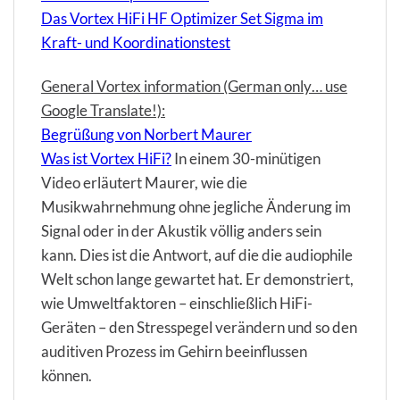
Das Vortex HiFi HF Optimizer Set Sigma im
Kraft- und Koordinationstest
General Vortex information (German only… use
Google Translate!):
Begrüßung von Norbert Maurer
Was ist Vortex HiFi?
In einem 30-minütigen
Video erläutert Maurer, wie die
Musikwahrnehmung ohne jegliche Änderung im
Signal oder in der Akustik völlig anders sein
kann. Dies ist die Antwort, auf die die audiophile
Welt schon lange gewartet hat. Er demonstriert,
wie Umweltfaktoren – einschließlich HiFi-
Geräten – den Stresspegel verändern und so den
auditiven Prozess im Gehirn beeinflussen
können.