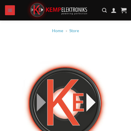
Zum
Inhalt
springen
Home
»
Store