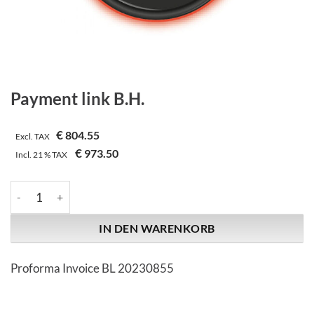
Payment link B.H.
€
804.55
Excl. TAX
€
973.50
Incl.
21 %
TAX
Payment link B.H. Menge
IN DEN WARENKORB
Proforma Invoice BL 20230855