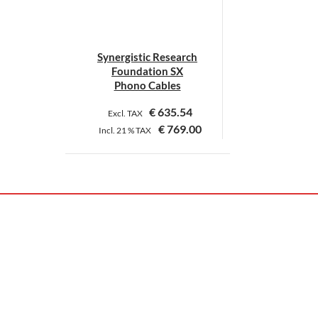
Synergistic Research
Foundation SX
Phono Cables
€
635.54
Excl. TAX
€
769.00
Incl.
21 %
TAX
Dieses
Produkt
weist
mehrere
Varianten
auf.
Die
Optionen
können
auf