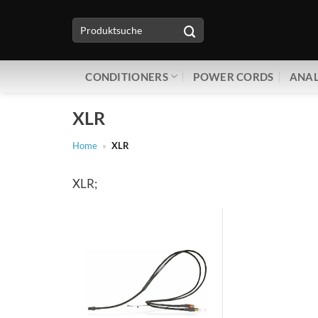
Zum
Suche
Inhalt
nach:
springen
CONDITIONERS
POWER CORDS
ANAL
XLR
Home
»
XLR
XLR;