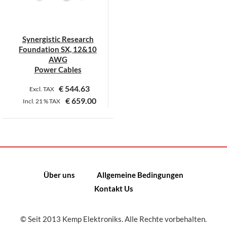
Synergistic Research
Foundation SX, 12&10
AWG
Power Cables
€
544.63
Excl. TAX
€
659.00
Incl.
21 %
TAX
Dieses
Produkt
weist
mehrere
Varianten
Über uns
Allgemeine Bedingungen
auf.
Kontakt Us
Die
Optionen
können
© Seit 2013 Kemp Elektroniks. Alle Rechte vorbehalten.
auf