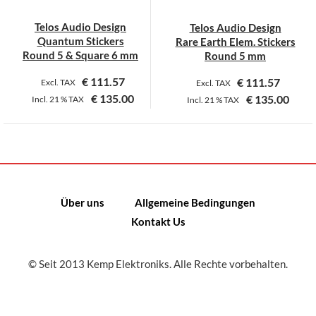
Telos Audio Design
Telos Audio Design
Quantum Stickers
Rare Earth Elem. Stickers
Round 5 & Square 6 mm
Round 5 mm
€
111.57
€
111.57
Excl. TAX
Excl. TAX
€
135.00
€
135.00
Incl.
21 %
TAX
Incl.
21 %
TAX
Dieses
Produkt
weist
mehrere
Varianten
Über uns
Allgemeine Bedingungen
auf.
Kontakt Us
Die
Optionen
können
© Seit 2013 Kemp Elektroniks. Alle Rechte vorbehalten.
auf
der
Produktseite