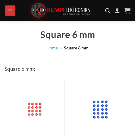
Zum
Inhalt
springen
Square 6 mm
Home
»
Square 6 mm
Square 6 mm;