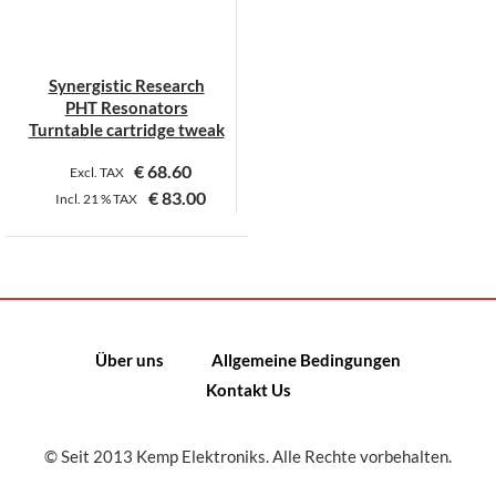
Synergistic Research
PHT Resonators
Turntable cartridge tweak
€
68.60
Excl. TAX
€
83.00
Incl.
21 %
TAX
Dieses
Produkt
weist
mehrere
Varianten
Über uns
Allgemeine Bedingungen
auf.
Kontakt Us
Die
Optionen
können
© Seit 2013 Kemp Elektroniks. Alle Rechte vorbehalten.
auf