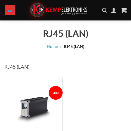
Zum
Inhalt
springen
RJ45 (LAN)
Home
»
RJ45 (LAN)
RJ45 (LAN)
-40%