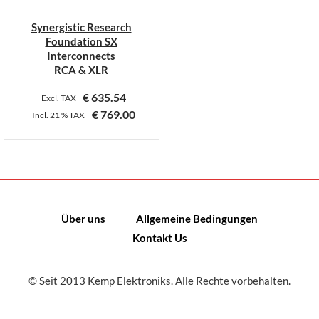
Synergistic Research
Foundation SX
Interconnects
RCA & XLR
€
635.54
Excl. TAX
€
769.00
Incl.
21 %
TAX
Dieses
Produkt
weist
mehrere
Varianten
Über uns
Allgemeine Bedingungen
auf.
Kontakt Us
Die
Optionen
können
© Seit 2013 Kemp Elektroniks. Alle Rechte vorbehalten.
auf
der