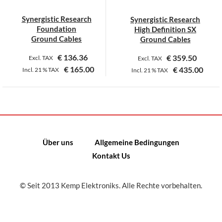
Synergistic Research
Synergistic Research
Foundation
High Definition SX
Ground Cables
Ground Cables
€
136.36
€
359.50
Excl. TAX
Excl. TAX
€
165.00
€
435.00
Incl.
21 %
TAX
Incl.
21 %
TAX
Dieses
Dieses
Produkt
Produkt
weist
weist
mehrere
mehrere
Varianten
Varianten
Über uns
Allgemeine Bedingungen
auf.
auf.
Kontakt Us
Die
Die
Optionen
Optionen
können
können
© Seit 2013 Kemp Elektroniks. Alle Rechte vorbehalten.
auf
auf
der
der
Produktseite
Produktseite