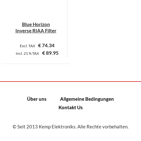
Blue Horizon
Inverse RIAA Filter
€
74.34
Excl. TAX
€
89.95
Incl.
21 %
TAX
Dieses
Produkt
weist
mehrere
Varianten
Über uns
Allgemeine Bedingungen
auf.
Kontakt Us
Die
Optionen
können
© Seit 2013 Kemp Elektroniks. Alle Rechte vorbehalten.
auf
der