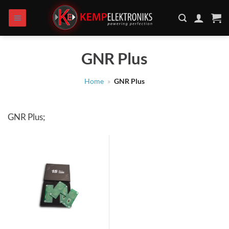
Zum
Inhalt
springen
GNR Plus
Home
»
GNR Plus
GNR Plus;