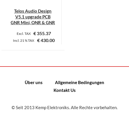
Telos Audio Design
V5.1 upgrade PCB
GNR Mini, QNR & GNR
€
355.37
Excl. TAX
€
430.00
Incl.
21 %
TAX
Dieses
Produkt
weist
mehrere
Varianten
Über uns
Allgemeine Bedingungen
auf.
Kontakt Us
Die
Optionen
können
© Seit 2013 Kemp Elektroniks. Alle Rechte vorbehalten.
auf
der
Produktseite