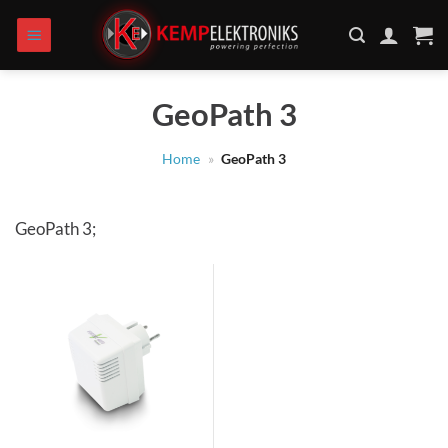
Zum
Inhalt
springen
GeoPath 3
Home
»
GeoPath 3
GeoPath 3;