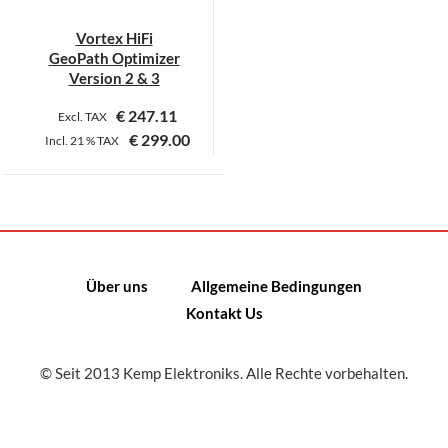
Vortex HiFi
GeoPath Optimizer
Version 2 & 3
€
247.11
Excl. TAX
€
299.00
Incl.
21 %
TAX
Dieses
Produkt
weist
mehrere
Varianten
Über uns
Allgemeine Bedingungen
auf.
Kontakt Us
Die
Optionen
können
© Seit 2013 Kemp Elektroniks. Alle Rechte vorbehalten.
auf
der
Produktseite