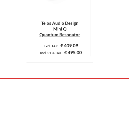
Telos Audio Design
Mini Q
Quantum Resonator
€
409.09
Excl. TAX
€
495.00
Incl.
21 %
TAX
Dieses
Produkt
weist
mehrere
Varianten
auf.
Die
Optionen
können
auf