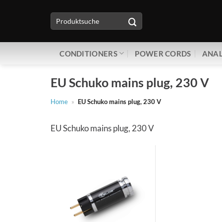
Zum
Suche
Inhalt
nach:
springen
CONDITIONERS
POWER CORDS
ANAL
EU Schuko mains plug, 230 V
Home
»
EU Schuko mains plug, 230 V
EU Schuko mains plug, 230 V