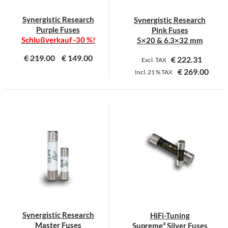
Synergistic Research
Synergistic Research
Purple Fuses
Pink Fuses
Schlußverkauf
-30 %!
5×20 & 6.3×32 mm
€
219.00
€
149.00
€
222.31
Excl. TAX
€
269.00
Incl.
21 %
TAX
Dieses
Dieses
Produkt
Produkt
weist
weist
mehrere
mehrere
Varianten
Varianten
auf.
auf.
Die
Die
Optionen
Optionen
können
können
auf
auf
der
der
Synergistic Research
HiFi-Tuning
Produktseite
Produktseite
Master Fuses
Supreme³ Silver Fuses