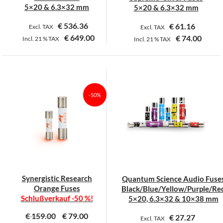
gewählt
gewählt
5×20 & 6.3×32 mm
5×20 & 6.3×32 mm
werden
werden
€
536.36
€
61.16
Excl. TAX
Excl. TAX
€
649.00
€
74.00
Incl.
21 %
TAX
Incl.
21 %
TAX
Dieses
Dieses
Produkt
Produkt
weist
weist
mehrere
mehrere
-50%
Varianten
Varianten
auf.
auf.
Die
Die
Optionen
Optionen
können
können
auf
auf
der
der
Synergistic Research
Quantum Science Audio Fuse
Produktseite
Produktseite
Orange Fuses
Black/Blue/Yellow/Purple/Re
gewählt
gewählt
Schlußverkauf
-50 %!
5×20, 6.3×32 & 10×38 mm
werden
werden
€
159.00
€
79.00
€
27.27
Excl. TAX