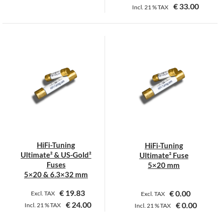
€
33.00
Incl.
21 %
TAX
Dieses
Dieses
Produkt
Produkt
weist
weist
mehrere
mehrere
Varianten
Varianten
auf.
auf.
Die
Die
Optionen
Optionen
können
können
auf
auf
der
der
HiFi-Tuning
HiFi-Tuning
Produktseite
Produktseite
Ultimate² & US-Gold²
Ultimate² Fuse
gewählt
gewählt
Fuses
5×20 mm
werden
werden
5×20 & 6.3×32 mm
€
19.83
€
0.00
Excl. TAX
Excl. TAX
€
24.00
€
0.00
Incl.
21 %
TAX
Incl.
21 %
TAX