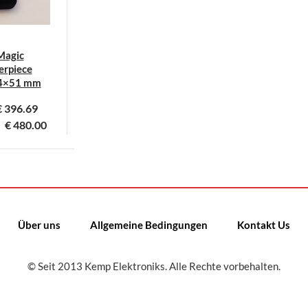
Magic
rpiece
4×51 mm
€
396.69
€
480.00
ieses
rodukt
eist
ehrere
arianten
Über uns
Allgemeine Bedingungen
Kontakt Us
uf.
ie
© Seit 2013 Kemp Elektroniks. Alle Rechte vorbehalten.
ptionen
önnen
uf