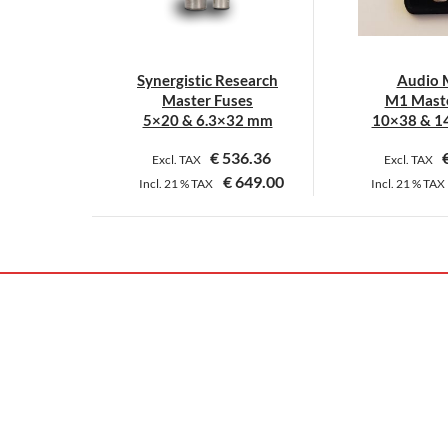
Synergistic Research
Audio 
Master Fuses
M1 Maste
5×20 & 6.3×32 mm
10×38 & 1
€
536.36
Excl. TAX
Excl. TAX
€
649.00
Incl.
21 %
TAX
Incl.
21 %
TAX
Dieses
D
Produkt
P
weist
w
mehrere
m
Varianten
V
auf.
a
Die
D
Optionen
O
können
k
auf
a