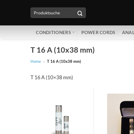
Zum
Suche
Inhalt
nach:
springen
CONDITIONERS
POWER CORDS
ANAL
T 16 A (10x38 mm)
Home
»
T 16 A (10x38 mm)
T 16 A (10×38 mm)