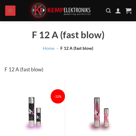
Zum
Inhalt
springen
F 12 A (fast blow)
Home
»
F 12 A (fast blow)
F 12 A (fast blow)
-32%