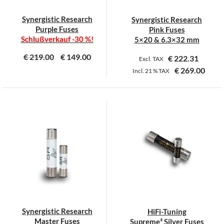
Synergistic Research
Synergistic Research
Purple Fuses
Pink Fuses
Schlußverkauf
-30 %!
5×20 & 6.3×32 mm
€
219.00
€
149.00
€
222.31
Excl. TAX
€
269.00
Incl.
21 %
TAX
Dieses
Dieses
Produkt
Produkt
weist
weist
mehrere
mehrere
Varianten
Varianten
auf.
auf.
Die
Die
Optionen
Optionen
können
können
auf
auf
der
der
Synergistic Research
HiFi-Tuning
Produktseite
Produktseite
Master Fuses
Supreme³ Silver Fuses