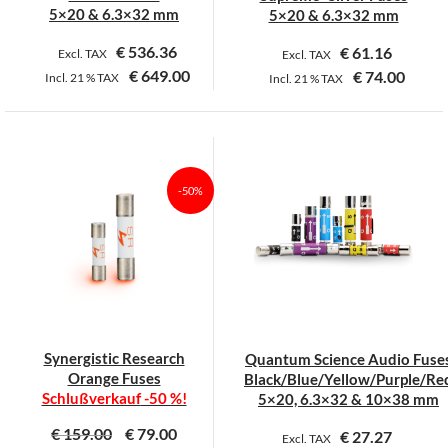
gewählt
gewählt
5×20 & 6.3×32 mm
5×20 & 6.3×32 mm
werden
werden
€
536.36
€
61.16
Excl. TAX
Excl. TAX
€
649.00
€
74.00
Incl.
21 %
TAX
Incl.
21 %
TAX
Dieses
Dieses
Produkt
Produkt
weist
weist
mehrere
mehrere
-50%
Varianten
Varianten
auf.
auf.
Die
Die
Optionen
Optionen
können
können
auf
auf
der
der
Synergistic Research
Quantum Science Audio Fuse
Produktseite
Produktseite
Orange Fuses
Black/Blue/Yellow/Purple/Re
gewählt
gewählt
Schlußverkauf
-50 %!
5×20, 6.3×32 & 10×38 mm
werden
werden
€
159.00
€
79.00
€
27.27
Excl. TAX