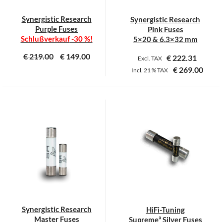
Synergistic Research
Synergistic Research
Purple Fuses
Pink Fuses
Schlußverkauf
-30 %!
5×20 & 6.3×32 mm
€
219.00
€
149.00
€
222.31
Excl. TAX
€
269.00
Incl.
21 %
TAX
Dieses
Dieses
Produkt
Produkt
weist
weist
mehrere
mehrere
Varianten
Varianten
auf.
auf.
Die
Die
Optionen
Optionen
können
können
auf
auf
der
der
Synergistic Research
HiFi-Tuning
Produktseite
Produktseite
Master Fuses
Supreme³ Silver Fuses