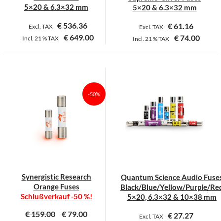
gewählt
gewählt
5×20 & 6.3×32 mm
5×20 & 6.3×32 mm
werden
werden
€
536.36
€
61.16
Excl. TAX
Excl. TAX
€
649.00
€
74.00
Incl.
21 %
TAX
Incl.
21 %
TAX
Dieses
Dieses
Produkt
Produkt
weist
weist
mehrere
mehrere
-50%
Varianten
Varianten
auf.
auf.
Die
Die
Optionen
Optionen
können
können
auf
auf
der
der
Synergistic Research
Quantum Science Audio Fuse
Produktseite
Produktseite
Orange Fuses
Black/Blue/Yellow/Purple/Re
gewählt
gewählt
Schlußverkauf
-50 %!
5×20, 6.3×32 & 10×38 mm
werden
werden
€
159.00
€
79.00
€
27.27
Excl. TAX