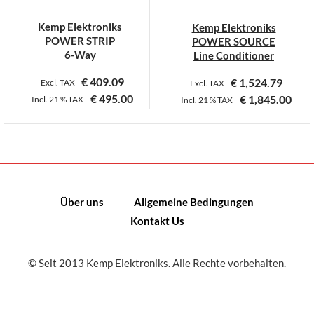
Kemp Elektroniks
Kemp Elektroniks
POWER STRIP
POWER SOURCE
6-Way
Line Conditioner
€
409.09
€
1,524.79
Excl. TAX
Excl. TAX
€
495.00
€
1,845.00
Incl.
21 %
TAX
Incl.
21 %
TAX
Dieses
Dieses
Produkt
Produkt
weist
weist
mehrere
mehrere
Varianten
Varianten
Über uns
Allgemeine Bedingungen
auf.
auf.
Kontakt Us
Die
Die
Optionen
Optionen
können
können
© Seit 2013 Kemp Elektroniks. Alle Rechte vorbehalten.
auf
auf
der
der
Produktseite
Produktseite