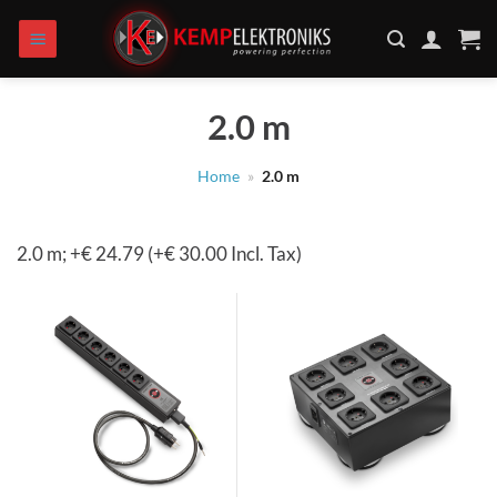
Zum
Inhalt
springen
2.0 m
Home
»
2.0 m
2.0 m; +€ 24.79 (+€ 30.00 Incl. Tax)