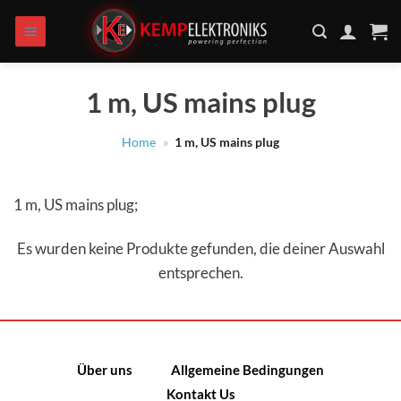
Zum
Inhalt
springen
1 m, US mains plug
Home
»
1 m, US mains plug
1 m, US mains plug;
Es wurden keine Produkte gefunden, die deiner Auswahl
entsprechen.
Über uns
Allgemeine Bedingungen
Kontakt Us