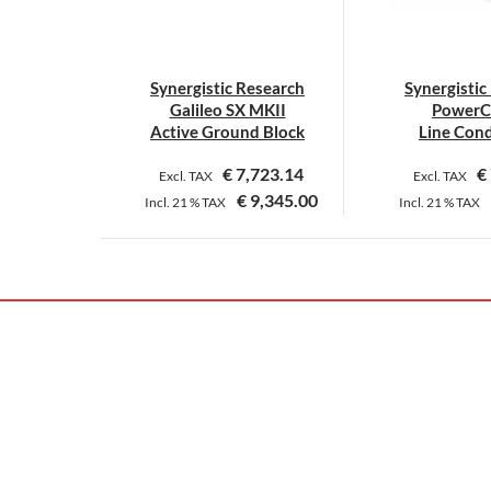
Synergistic Research
Synergistic
Galileo SX MKII
PowerCe
Active Ground Block
Line Cond
€
7,723.14
€
Excl. TAX
Excl. TAX
€
9,345.00
Incl.
21 %
TAX
Incl.
21 %
TAX
D
P
w
m
V
a
D
O
k
a