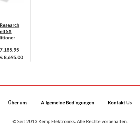
 Research
ll SX
itioner
7,185.95
€
8,695.00
ieses
rodukt
eist
ehrere
arianten
Über uns
Allgemeine Bedingungen
Kontakt Us
uf.
ie
© Seit 2013 Kemp Elektroniks. Alle Rechte vorbehalten.
ptionen
önnen
uf