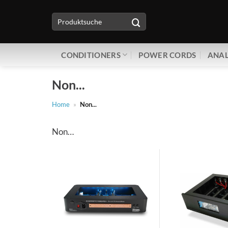
Zum
Suche
Inhalt
nach:
springen
CONDITIONERS
POWER CORDS
ANAL
Non...
Home
»
Non...
Non…