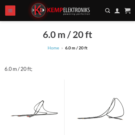
Zum
Inhalt
springen
6.0 m / 20 ft
Home
»
6.0 m / 20 ft
6.0 m / 20 ft;