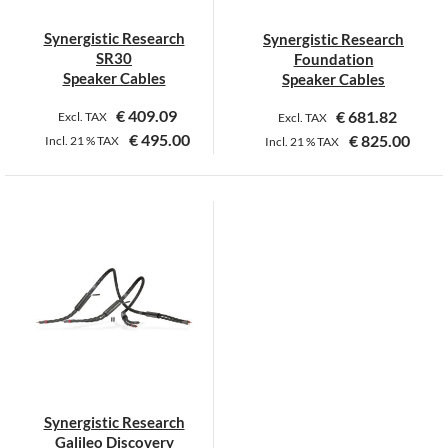
Synergistic Research
Synergistic Research
SR30
Foundation
Speaker Cables
Speaker Cables
€
409.09
€
681.82
Excl. TAX
Excl. TAX
€
495.00
€
825.00
Incl.
21 %
TAX
Incl.
21 %
TAX
Dieses
Dieses
Produkt
Produkt
weist
weist
mehrere
mehrere
Varianten
Varianten
auf.
auf.
Die
Die
Optionen
Optionen
können
können
auf
auf
der
der
Synergistic Research
Produktseite
Produktseite
Galileo Discovery