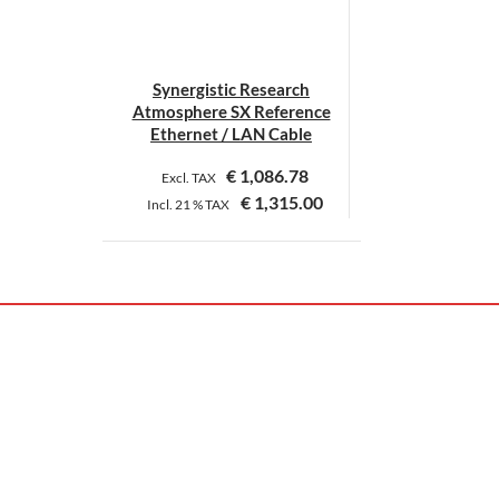
Synergistic Research
Atmosphere SX Reference
Ethernet / LAN Cable
€
1,086.78
Excl. TAX
€
1,315.00
Incl.
21 %
TAX
Dieses
Produkt
weist
mehrere
Varianten
auf.
Die
Optionen
können
auf