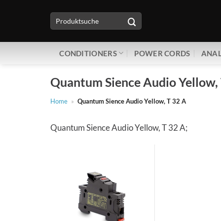
Zum
Suche
Inhalt
nach:
springen
CONDITIONERS
POWER CORDS
ANAL
Quantum Sience Audio Yellow,
Home
»
Quantum Sience Audio Yellow, T 32 A
Quantum Sience Audio Yellow, T 32 A;