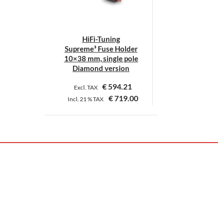
HiFi-Tuning
Supreme³ Fuse Holder
10×38 mm, single pole
Diamond version
€
594.21
Excl. TAX
€
719.00
Incl.
21 %
TAX
Dieses
Produkt
weist
mehrere
Varianten
auf.
Die
Optionen
können