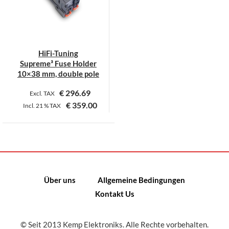
HiFi-Tuning
Supreme³ Fuse Holder
10×38 mm, double pole
€
296.69
Excl. TAX
€
359.00
Incl.
21 %
TAX
Dieses
Produkt
weist
mehrere
Varianten
Über uns
Allgemeine Bedingungen
auf.
Kontakt Us
Die
Optionen
können
© Seit 2013 Kemp Elektroniks. Alle Rechte vorbehalten.