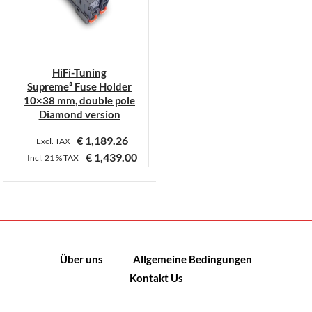
HiFi-Tuning
Supreme³ Fuse Holder
10×38 mm, double pole
Diamond version
€
1,189.26
Excl. TAX
€
1,439.00
Incl.
21 %
TAX
Dieses
Produkt
weist
mehrere
Varianten
Über uns
Allgemeine Bedingungen
auf.
Kontakt Us
Die
Optionen