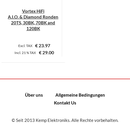
Vortex HiFi
A.I.O. & Diamond Ronden
20TS, 30BK, 70BK and
120BK
€
23.97
Excl. TAX
€
29.00
Incl.
21 %
TAX
Dieses
Produkt
weist
mehrere
Varianten
Über uns
Allgemeine Bedingungen
auf.
Kontakt Us
Die
Optionen
können
© Seit 2013 Kemp Elektroniks. Alle Rechte vorbehalten.
auf