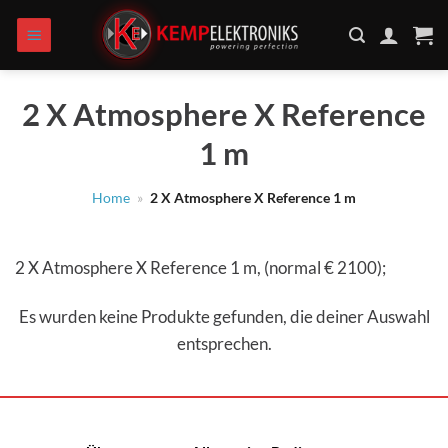
Zum
Inhalt
springen
2 X Atmosphere X Reference
1 m
Home
»
2 X Atmosphere X Reference 1 m
2 X Atmosphere X Reference 1 m, (normal € 2100);
Es wurden keine Produkte gefunden, die deiner Auswahl
entsprechen.