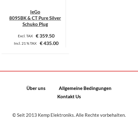
IeGo
8095BK & CT Pure Silver
Schuko Plug
€
359.50
Excl. TAX
€
435.00
Incl.
21 %
TAX
Dieses
Produkt
weist
mehrere
Varianten
Über uns
Allgemeine Bedingungen
auf.
Kontakt Us
Die
Optionen
können
© Seit 2013 Kemp Elektroniks. Alle Rechte vorbehalten.
auf
der
Produktseite