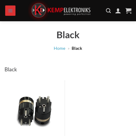
Zum
Inhalt
springen
Black
Home
»
Black
Black