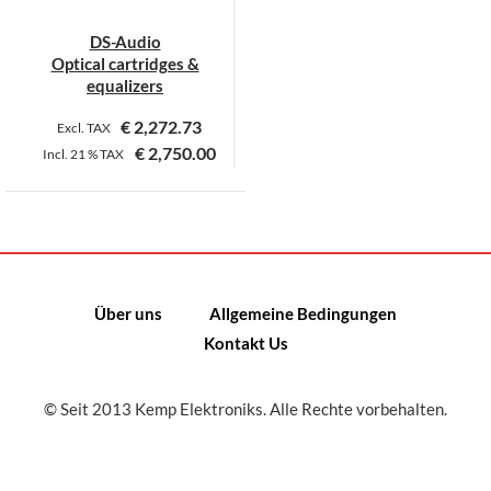
DS-Audio
Optical cartridges &
equalizers
€
2,272.73
Excl. TAX
€
2,750.00
Incl.
21 %
TAX
Dieses
Produkt
weist
mehrere
Varianten
Über uns
Allgemeine Bedingungen
auf.
Kontakt Us
Die
Optionen
können
© Seit 2013 Kemp Elektroniks. Alle Rechte vorbehalten.
auf
der
Produktseite