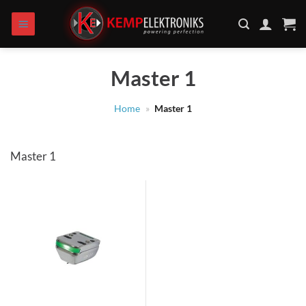
Zum
Inhalt
springen
Master 1
Home
»
Master 1
Master 1